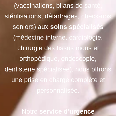
(vaccinations, bilans de santé,
stérilisations, détartrages, check-ups
seniors) aux
soins spécialisés
(médecine interne, cardiologie,
chirurgie des tissus mous et
orthopédique, endoscopie,
dentisterie spécialisée), nous offrons
une prise en charge complète et
personnalisée.
Notre
service d’urgence