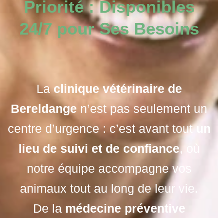
Priorité : Disponibles
24/7 pour Ses Besoins
La
clinique vétérinaire de
Bereldange
n’est pas seulement un
centre d’urgence : c’est avant tout
un
lieu de suivi et de confiance
, où
notre équipe accompagne vos
animaux tout au long de leur vie.
De la
médecine préventive