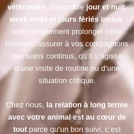
vétérinaire
, disponible
jour et nuit,
week-ends et jours fériés inclus
,
vient simplement prolonger cette
mission : assurer à vos compagnons
des soins continus, qu’il s’agisse
d’une visite de routine ou d’une
situation critique.
Chez nous,
la relation à long terme
avec votre animal est au cœur de
tout
parce qu’un bon suivi, c’est