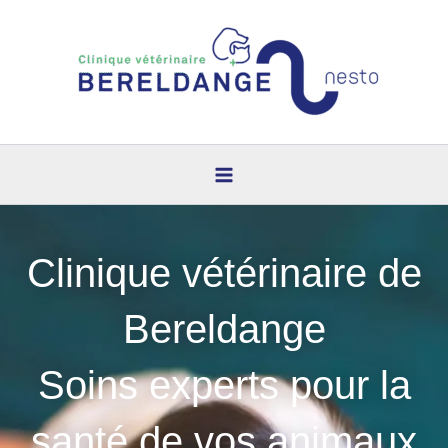
Aller
au
contenu
Clinique vétérinaire de
Bereldange
Soins experts pour la
santé de vos animaux